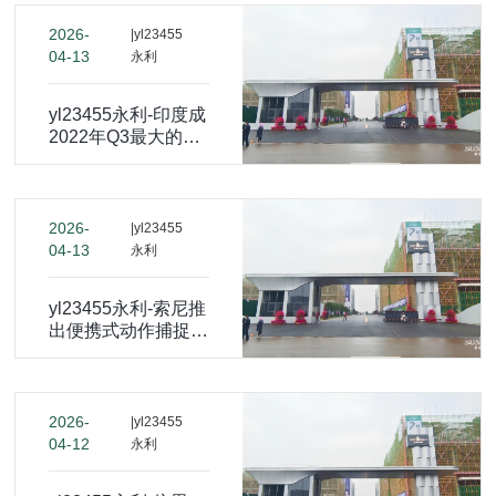
2026-
|yl23455
04-13
永利
yl23455永利-印度成
2022年Q3最大的智
能手表市场 同比增
长171%
2026-
|yl23455
04-13
永利
yl23455永利-索尼推
出便携式动作捕捉设
备mocopi 约人民币
2500元
2026-
|yl23455
04-12
永利