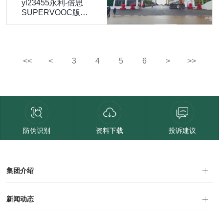
yl23455永利-倍思
SUPERVOOC版闪
充全家桶：你未曾知
晓的一整套充电解决
方案
<<
<
3
4
5
6
>
>>
防伪识别
资料下载
投诉建议
集团介绍
防伪识别
企业文化
人才招聘
商学院
VR全景展厅
董事长介绍
yl23455永利
新闻动态