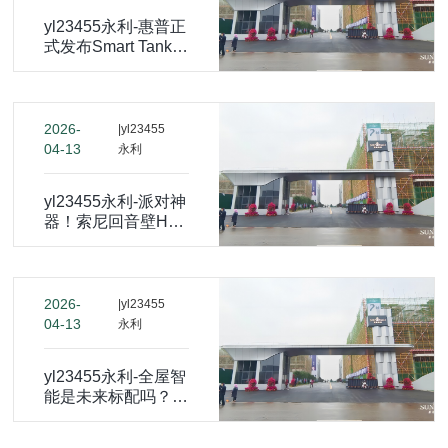
yl23455永利-惠普正
式发布Smart Tank打
印机 千元出头但足
够智能
2026-
|yl23455
04-13
永利
yl23455永利-派对神
器！索尼回音壁HT-
A5000和HT-A3000
于印度发布
2026-
|yl23455
04-13
永利
yl23455永利-全屋智
能是未来标配吗？华
为邵洋：不装会有遗
憾