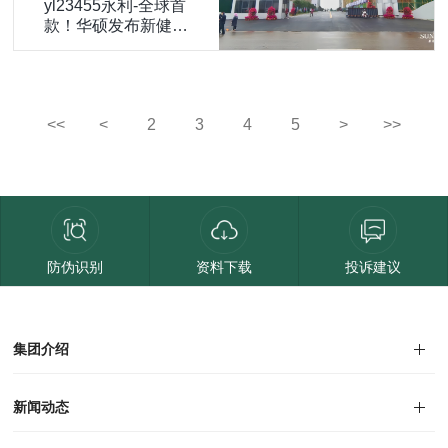
yl23455永利-全球首
款！华硕发布新健康
手环 可通过指尖测
脉波指数
<<
<
2
3
4
5
>
>>
防伪识别
资料下载
投诉建议
集团介绍
防伪识别
企业文化
人才招聘
商学院
VR全景展厅
董事长介绍
yl23455永利
新闻动态