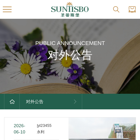
PUBLIC ANNOUNCEMENT
对外公告
对外公告
2026-
|yl23455
06-10
永利