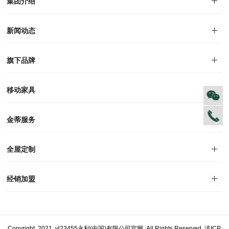
集团介绍
集团介绍
企业文化
人才招聘
商学院
VR全景展厅
董事长介绍
新闻动态
对外公告
家居资讯
旗下品牌
品牌文化
荣誉资质
产品专利
电子画册
移动家具
迪尚
西瑞
洛斯
里奥
洛卡
美舍
新古典
纯美
金蒂服务
售后服务
防伪识别
投诉建议
全屋定制
风格定制
空间定制
户型案例
材质展示
预约量尺
经销加盟
全球网点
加盟创富
资料下载
Copyright 2021 yl23455永利(中国)有限公司官网 All Rights Reserved
滇ICP