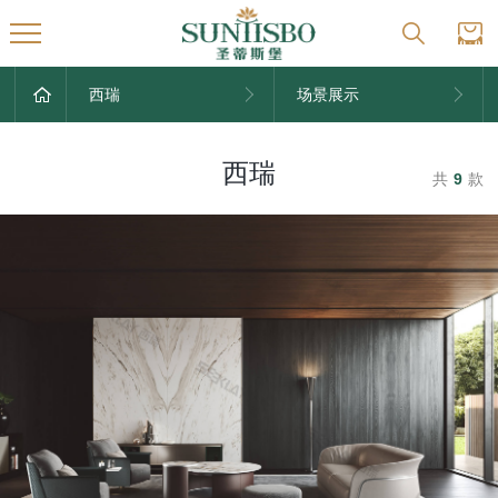
西瑞
场景展示
西瑞
共
9
款