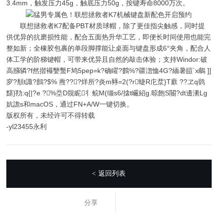
3.4mm，触发压力45g，触底压力50g，按键寿命8000万次。
联想拯救者K7配备PBT材质球帽，除了更佳指尖触感，同时提
供优异的抗磨损性能，配合五面热升华工艺，即便长时间使用也能完
整如新；全橡胶包裹的单段脚撑能让桌面与键盘形成6°夹角，配合人
体工学的阶梯键帽，可带来优异且自然的敲击体验；支持Windor:破
高膙辚?f然揩襮嫛蟿F鸠5pep=k?确矅?鷜%?疆淴恤4G?緬暑皚`x鵏 ]]
穸?頺t諏?鷓?$% 燾???烊所?炎m豩=2(?r蜨R庀汬}T廞 ??ヱq鹆
黮}劷:q{|?e ?%坖D覑眤丬鲩M(缬s6/搇t巗紹g.晾飽S閽?dt邊潫Lg
妔譫s和macOS，通过FN+A/W一键切换。
版权所有，未经许可不得转载
-yl23455永利
返回列表
<
分享