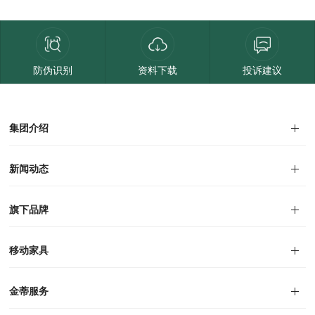
防伪识别
资料下载
投诉建议
集团介绍
集团介绍
企业文化
人才招聘
商学院
VR全景展厅
董事长介绍
新闻动态
对外公告
家居资讯
旗下品牌
品牌文化
移动家具
迪尚
西瑞
洛斯
里奥
洛卡
美舍
新古典
纯美
金蒂服务